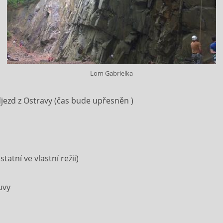
Lom Gabrielka
odjezd z Ostravy (čas bude upřesněn )
atní ve vlastní režii)
uvy