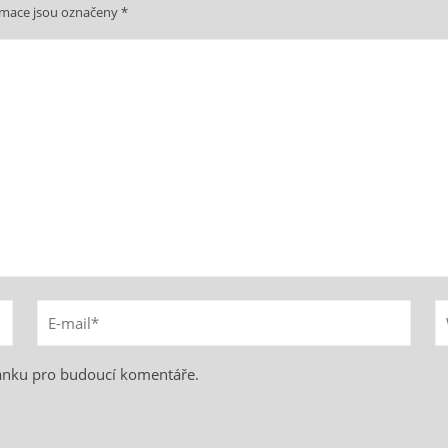
rmace jsou označeny
*
ránku pro budoucí komentáře.