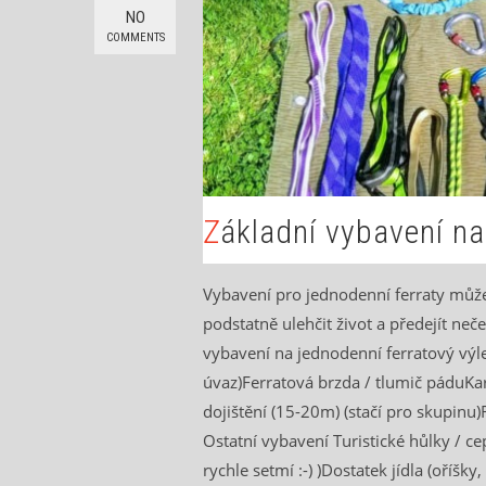
NO
COMMENTS
Základní vybavení na
Vybavení pro jednodenní ferraty může
podstatně ulehčit život a předejít ne
vybavení na jednodenní ferratový výle
úvaz)Ferratová brzda / tlumič páduKar
dojištění (15-20m) (stačí pro skupin
Ostatní vybavení Turistické hůlky / 
rychle setmí :-) )Dostatek jídla (oříš