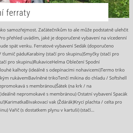
í ferraty
ko samozřejmost. Začátečníkům to ale může podstatně ulehčit
 Pro přehled uvádím, jaké je doporučené vybavení na vícedenní
se bude spát venku. Ferratové vybavení Sedák (doporučeno
 / tlumič páduKarabiny (stačí pro skupinu)Smyčky (stačí pro
stačí pro skupinu)RukaviceHelma Oblečení Spodní
ouhé kalhoty (ideálně s odepínacími nohavicemi)Termo triko
kým rukávemBavlněné trikoTenčí mikina do chladu / Softshell
nepromokavá s membránou)Šátek (na krk / na
y (ideálně nepromokavé s membránou) Ostatní vybavení Spacák
ou!)KarimatkaBivakovací vak (Ždárák)Krycí plachta / celta pro
inu) Vařič (s dostatkem plynu v kartuši) (stačí…