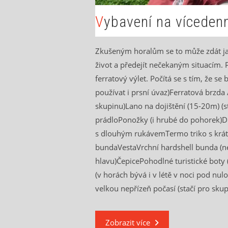
Vybavení na vícedenn
Zkušeným horalům se to může zdát ja
život a předejít nečekaným situacím.
ferratový výlet. Počítá se s tím, že 
používat i prsní úvaz)Ferratová brzda
skupinu)Lano na dojištění (15-20m) (
prádloPonožky (i hrubé do pohorek)Dl
s dlouhým rukávemTermo triko s krát
bundaVestaVrchní hardshell bunda (
hlavu)ČepicePohodlné turistické bot
(v horách bývá i v létě v noci pod nul
velkou nepřízeň počasí (stačí pro skup
Zobrazit více