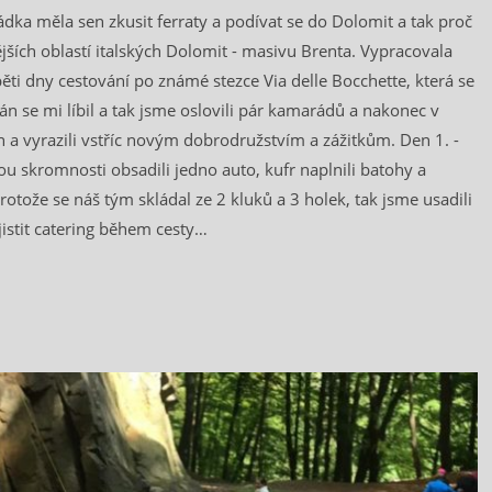
ádka měla sen zkusit ferraty a podívat se do Dolomit a tak proč
jších oblastí italských Dolomit - masivu Brenta. Vypracovala
pěti dny cestování po známé stezce Via delle Bocchette, která se
lán se mi líbil a tak jsme oslovili pár kamarádů a nakonec v
n a vyrazili vstříc novým dobrodružstvím a zážitkům. Den 1. -
kou skromnosti obsadili jedno auto, kufr naplnili batohy a
Protože se náš tým skládal ze 2 kluků a 3 holek, tak jsme usadili
jistit catering během cesty…