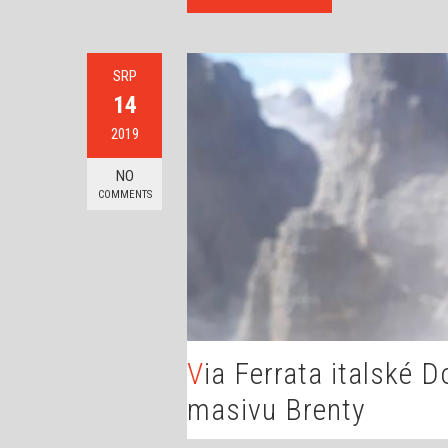
SRP
14
2019
NO
COMMENTS
Via Ferrata italské Dolomity – aneb přechod
masivu Brenty