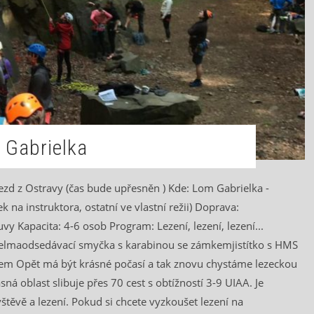
m Gabrielka
jezd z Ostravy (čas bude upřesněn ) Kde: Lom Gabrielka -
 na instruktora, ostatní ve vlastní režii) Doprava:
vy Kapacita: 4-6 osob Program: Lezení, lezení, lezení...
elmaodsedávací smyčka s karabinou se zámkemjistítko s HMS
em Opět má být krásné počasí a tak znovu chystáme lezeckou
sná oblast slibuje přes 70 cest s obtížností 3-9 UIAA. Je
štěvě a lezení. Pokud si chcete vyzkoušet lezení na