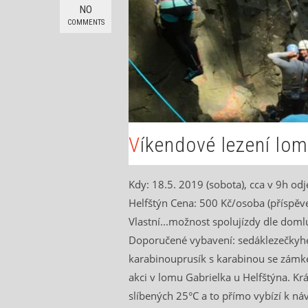
NO
COMMENTS
Víkendové lezení lo
Kdy: 18.5. 2019 (sobota), cca v 9h od
Helfštýn Cena: 500 Kč/osoba (příspěvek
Vlastní...možnost spolujízdy dle domlu
Doporučené vybavení: sedáklezečkyh
karabinouprusík s karabinou se zámk
akci v lomu Gabrielka u Helfštýna. Krá
slíbených 25°C a to přímo vybízí k náv