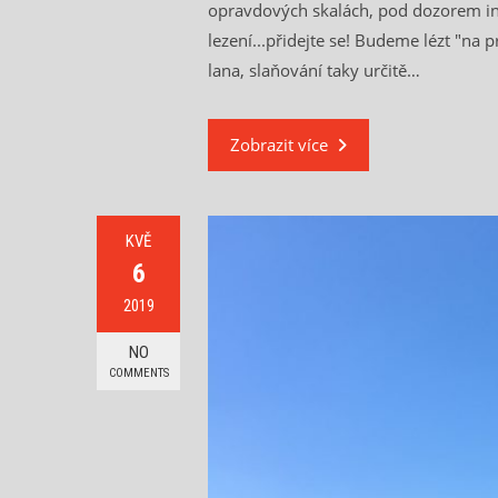
opravdových skalách, pod dozorem ins
lezení...přidejte se! Budeme lézt "n
lana, slaňování taky určitě…
Zobrazit více
KVĚ
6
2019
NO
COMMENTS