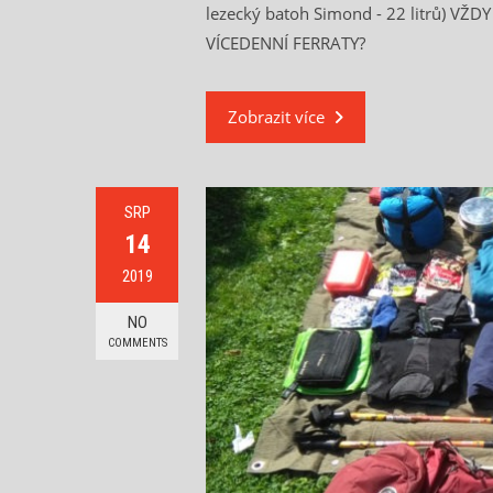
lezecký batoh Simond - 22 litrů) V
VÍCEDENNÍ FERRATY?
Zobrazit více
SRP
14
2019
NO
COMMENTS