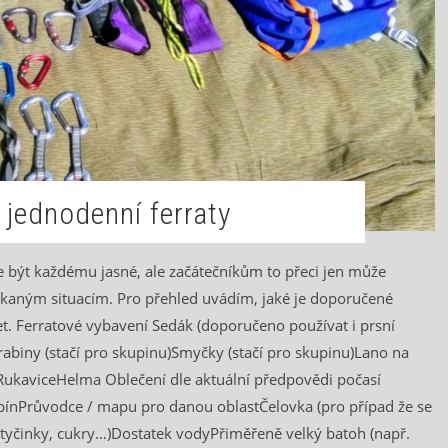
 jednodenní ferraty
 být každému jasné, ale začátečníkům to přeci jen může
čekaným situacím. Pro přehled uvádím, jaké je doporučené
t. Ferratové vybavení Sedák (doporučeno používat i prsní
abiny (stačí pro skupinu)Smyčky (stačí pro skupinu)Lano na
u)RukaviceHelma Oblečení dle aktuální předpovědi počasí
cepínPrůvodce / mapu pro danou oblastČelovka (pro případ že se
ky, tyčinky, cukry…)Dostatek vodyPřiměřeně velký batoh (např.