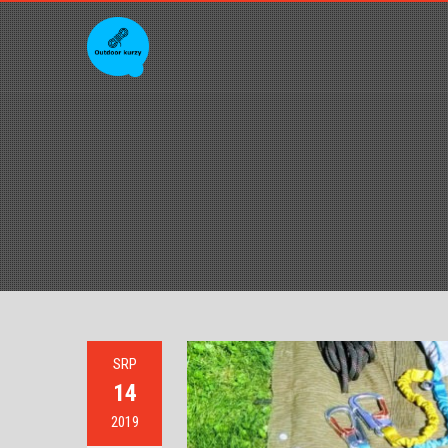
SRP
14
2019